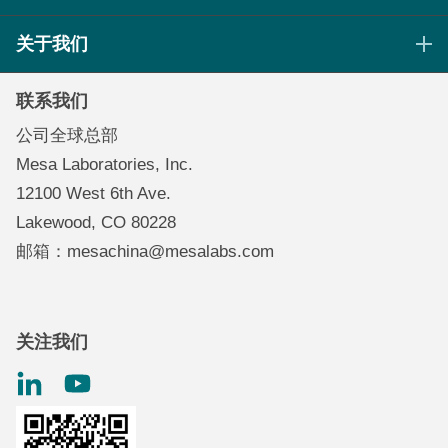
生命科学灭菌控制
关于我们
医疗保健灭菌与清洁
我们的使命
持续过程监控
联系我们
Mesa品牌系列
数据记录器
公司全球总部
诚聘英才
环境控制和空气质量
Mesa Laboratories, Inc.
环境、社会和治理计划
气体和空气流量测定
12100 West 6th Ave.
投资者信息
肾脏护理质量控制
Lakewood, CO 80228
扭矩测试
邮箱：mesachina@mesalabs.com
关注我们